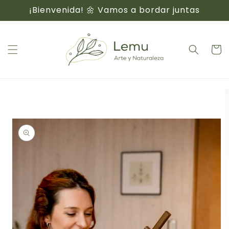
Ir
¡Bienvenida! 🌼 Vamos a bordar juntas
directamente
al contenido
Carri
Ir
directamente
a la
información
del producto