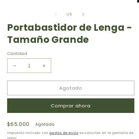
1
A
en
e
una
de
m
1
/
5
ventana
2
modal
Portabastidor de Lenga -
e
u
v
Tamaño Grande
m
Cantidad
Reducir
Aumentar
cantidad
cantidad
para
para
Agotado
Portabastidor
Portabastidor
de
de
Lenga
Lenga
Comprar ahora
-
-
Tamaño
Tamaño
Grande
Grande
Precio
$65.000
Agotado
habitual
Impuesto incluido. Los
gastos de envío
se calculan en la pantalla de
pago.